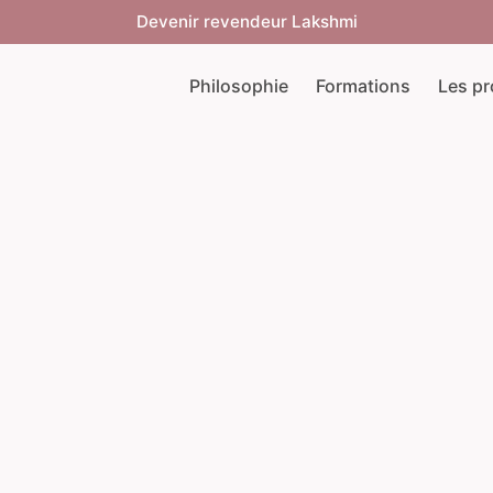
Devenir revendeur Lakshmi
Philosophie
Formations
Les pr
€
25,00
Un gommage visage
douce et claire, sa
UGS :
325
Catégories :
Visage
,
Com