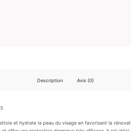
Description
Avis (0)
25
ie et hydrate la peau du visage en favorisant la rénovation
t offre une protection dermique très efficace. Il est idéal