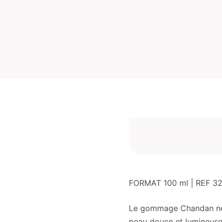
FORMAT 100 ml | REF 3
Le gommage Chandan netto
peau douce et lumineuse e