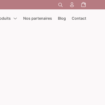
Go To My Accou
Search Toggle
0
Minicart To
oduits
Nos partenaires
Blog
Contact
Menu Toggle
 doux qui laisse la peau fraîche,
ns signes d’irritation.
plémentaire visage